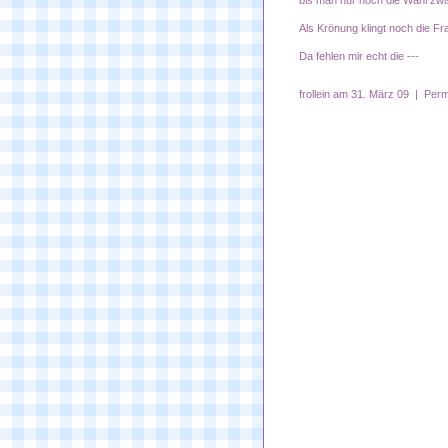
bis man nur noch die Wahl zwi
Als Krönung klingt noch die F
Da fehlen mir echt die ---
frollein
am 31. März 09 |
Perm