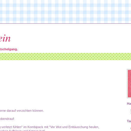
ein
tschelgang.
Ha
gerne darauf verzichten können.
 obendrauf:
Ta
g verletzt fühlen" im Kombipack mit "Vor Wut und Enttäuschung heulen,