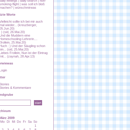
daily:feelings
|
daily:search
|
non-
smoking-flight
|
was soll ich bloß
machen?
|
wünschmirwas
tzte Worte
Vielleicht sollte ich bei mir auch
mal wieder...
(kreuzberger,
05.Jun.20)
: )
(sid, 26.Mai.20)
Und die Muddern eine
Homeschooling-Lehrerin....
(frollein, 25.Mai.20)
Huch : ) Und der Säugling schon
ein...
(sid, 25.Mai.20)
Liebes Frollein, Nun ist der Eintrag
mit...
(zaynah, 28.Apr.13)
rwiewas
Login
tter
Stories
Stories & Kommentare
ndgrube
chivum
März 2009
Mo
Di
Mi
Do
Fr
Sa
So
1
2
3
4
5
6
7
8