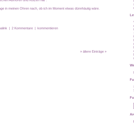
schen Aufhören und Kotzen hat".
rage in meinen Ohren nach, ob ich im Moment etwas dünnhäutig wäre.
Le
alink
|
2 Kommentare
|
kommentieren
» ältere Einträge »
We
Fu
Fu
Ar