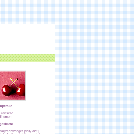
uptrolle
Startseite
Themen
geskarte
daily:schwanger
|
daily:diet
|