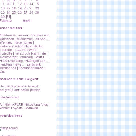
9
10
11
12
13
14
15
16
17
18
19
20
21
22
23
24
25
26
27
28
29
30
31
Februar
April
usschmeisser
Ab|Gründe
|
aurora
|
draußen nur
kännchen
|
duduismus
|
eichen...
|
elfentanz
|
face hunter
|
faultierwirtschaft
|
feuerlibelle
|
fräuleinb
|
frauÄhrenwort
|
frl.deville
|
herzbruch
|
kamil
|
der
kreuzberger
|
monolog
|
Muttis
Hausfrauenblog
|
Nachgedacht...
|
needless news...
|
sehkrank
|
stilhäschen
|
Teetassenkunde
|
vert
hätzken für die Ewigkeit
Der heutige Konzertabend ...
die große anti-botox-petition
rbetrommel
Antville
|
XPLRR
|
fotosfotosfotos
|
Antville-Layouts
|
MdmwmT
ngensbumens